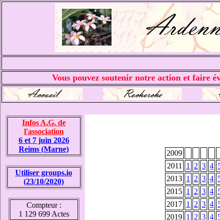
Vous pouvez soutenir notre action et faire év
Infos A.G. de
l'association
6 et 7 juin 2026
Reims (Marne)
2009
2011
1
2
3
4
Utiliser groups.io
2013
1
2
3
4
(23/10/2020)
2015
1
2
3
4
2017
1
2
3
4
Compteur :
1 129 699 Actes
2019
1
2
3
4