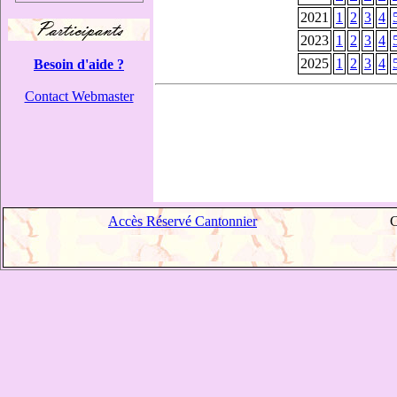
2021
1
2
3
4
2023
1
2
3
4
2025
1
2
3
4
Besoin d'aide ?
Contact Webmaster
Accès Réservé Cantonnier
C