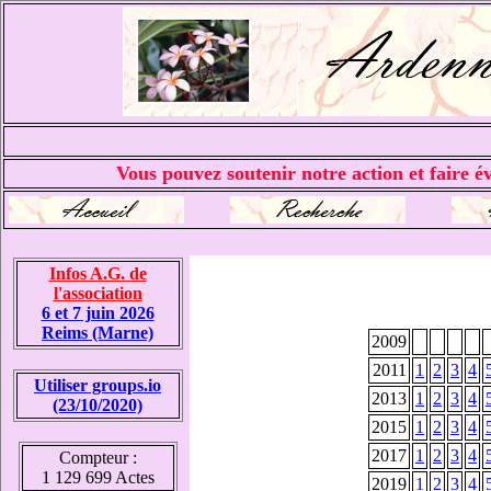
Vous pouvez soutenir notre action et faire év
Infos A.G. de
l'association
6 et 7 juin 2026
Reims (Marne)
2009
2011
1
2
3
4
Utiliser groups.io
2013
1
2
3
4
(23/10/2020)
2015
1
2
3
4
2017
1
2
3
4
Compteur :
1 129 699 Actes
2019
1
2
3
4