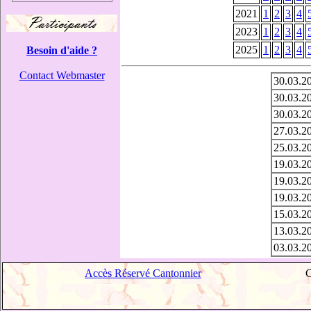
2021
1
2
3
4
2023
1
2
3
4
2025
1
2
3
4
Besoin d'aide ?
Contact Webmaster
30.03.2
30.03.2
30.03.2
27.03.2
25.03.2
19.03.2
19.03.2
19.03.2
15.03.2
13.03.2
03.03.2
Accès Réservé Cantonnier
C