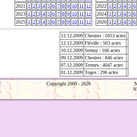
2021
1
2
3
4
5
6
7
8
9
10
11
12
2022
1
2
3
4
5
6
2023
1
2
3
4
5
6
7
8
9
10
11
12
2024
1
2
3
4
5
6
2025
1
2
3
4
5
6
7
8
9
10
11
12
2026
1
2
3
4
5
6
12.12.2009
Chestres : 1053 actes
12.12.2009
Fléville : 563 actes
10.12.2009
Semuy : 166 actes
09.12.2009
Chestres : 846 actes
07.12.2009
Termes : 4047 actes
01.12.2009
Toges : 296 actes
r
Copyright 2009 -
2026
N
Nb