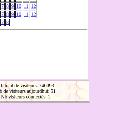
7
8
9
10
11
12
7
8
9
10
11
12
7
8
b total de visiteurs: 746093
 de visiteurs aujourdhui: 51
Nb visiteurs connectés: 1