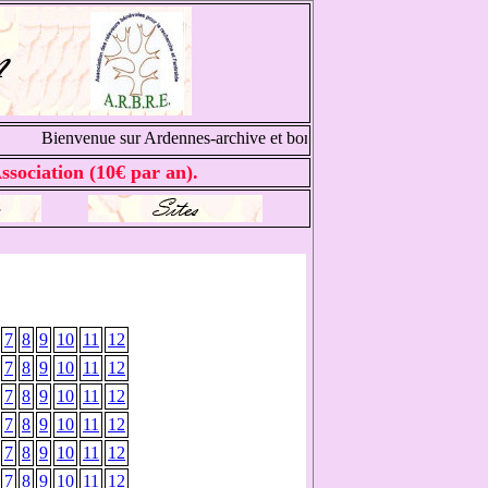
Bienvenue sur Ardennes-archive et bonnes recherches généalogiq
ssociation (10€ par an).
7
8
9
10
11
12
7
8
9
10
11
12
7
8
9
10
11
12
7
8
9
10
11
12
7
8
9
10
11
12
7
8
9
10
11
12