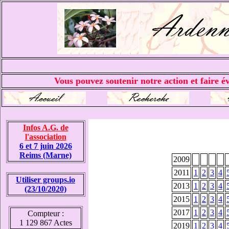
Vous pouvez soutenir notre action et faire év
Infos A.G. de
l'association
6 et 7 juin 2026
Reims (Marne)
2009
2011
1
2
3
4
Utiliser groups.io
2013
1
2
3
4
(23/10/2020)
2015
1
2
3
4
2017
1
2
3
4
Compteur :
1 129 867 Actes
2019
1
2
3
4