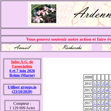
Vous pouvez soutenir notre action et faire év
Infos A.G. de
l'association
6 et 7 juin 2026
Reims (Marne)
2009
2011
1
2
3
4
Utiliser groups.io
2013
1
2
3
4
(23/10/2020)
2015
1
2
3
4
2017
1
2
3
4
Compteur :
1 129 699 Actes
2019
1
2
3
4