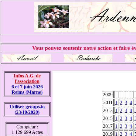
Vous pouvez soutenir notre action et faire év
Infos A.G. de
l'association
6 et 7 juin 2026
Reims (Marne)
2009
2011
1
2
3
4
Utiliser groups.io
2013
1
2
3
4
(23/10/2020)
2015
1
2
3
4
2017
1
2
3
4
Compteur :
1 129 699 Actes
2019
1
2
3
4