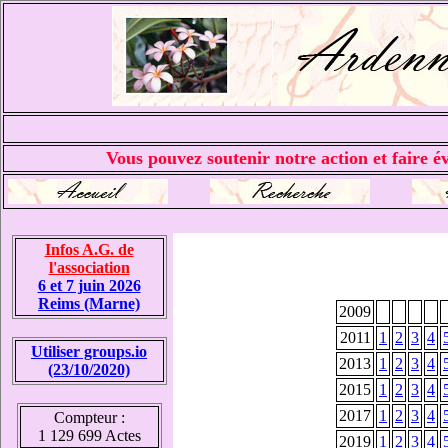
Vous pouvez soutenir notre action et faire év
Infos A.G. de
l'association
6 et 7 juin 2026
Reims (Marne)
2009
2011
1
2
3
4
Utiliser groups.io
2013
1
2
3
4
(23/10/2020)
2015
1
2
3
4
2017
1
2
3
4
Compteur :
1 129 699 Actes
2019
1
2
3
4