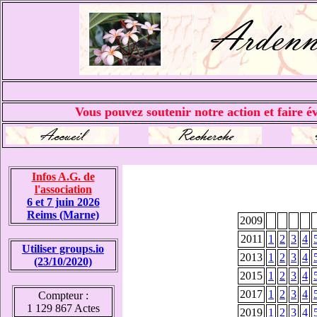
Vous pouvez soutenir notre action et faire év
Infos A.G. de
l'association
6 et 7 juin 2026
Reims (Marne)
2009
2011
1
2
3
4
Utiliser groups.io
2013
1
2
3
4
(23/10/2020)
2015
1
2
3
4
2017
1
2
3
4
Compteur :
1 129 867 Actes
2019
1
2
3
4