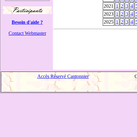
2021
1
2
3
4
2023
1
2
3
4
2025
1
2
3
4
Besoin d'aide ?
Contact Webmaster
Accès Réservé Cantonnier
C