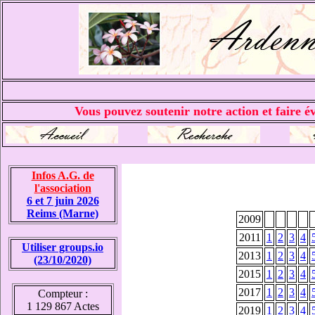
Vous pouvez soutenir notre action et faire év
Infos A.G. de
l'association
6 et 7 juin 2026
Reims (Marne)
2009
2011
1
2
3
4
Utiliser groups.io
2013
1
2
3
4
(23/10/2020)
2015
1
2
3
4
2017
1
2
3
4
Compteur :
1 129 867 Actes
2019
1
2
3
4