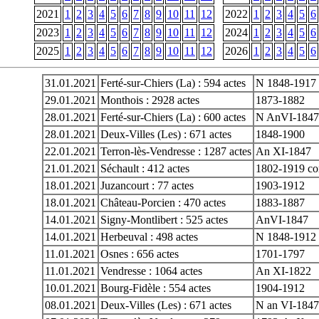
2021
1
2
3
4
5
6
7
8
9
10
11
12
2022
1
2
3
4
5
6
2023
1
2
3
4
5
6
7
8
9
10
11
12
2024
1
2
3
4
5
6
2025
1
2
3
4
5
6
7
8
9
10
11
12
2026
1
2
3
4
5
6
31.01.2021
Ferté-sur-Chiers (La) : 594 actes
N 1848-1917
29.01.2021
Monthois : 2928 actes
1873-1882
28.01.2021
Ferté-sur-Chiers (La) : 600 actes
N AnVI-1847
28.01.2021
Deux-Villes (Les) : 671 actes
1848-1900
22.01.2021
Terron-lès-Vendresse : 1287 actes
An XI-1847
21.01.2021
Séchault : 412 actes
1802-1919 co
18.01.2021
Juzancourt : 77 actes
1903-1912
18.01.2021
Château-Porcien : 470 actes
1883-1887
14.01.2021
Signy-Montlibert : 525 actes
AnVI-1847
14.01.2021
Herbeuval : 498 actes
N 1848-1912
11.01.2021
Osnes : 656 actes
1701-1797
11.01.2021
Vendresse : 1064 actes
An XI-1822
10.01.2021
Bourg-Fidèle : 554 actes
1904-1912
08.01.2021
Deux-Villes (Les) : 671 actes
N an VI-1847