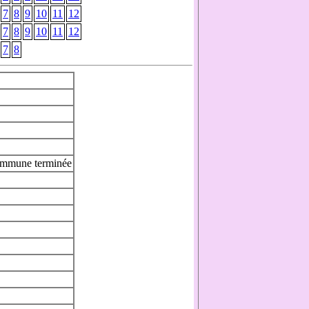
7
8
9
10
11
12
7
8
9
10
11
12
7
8
mmune terminée