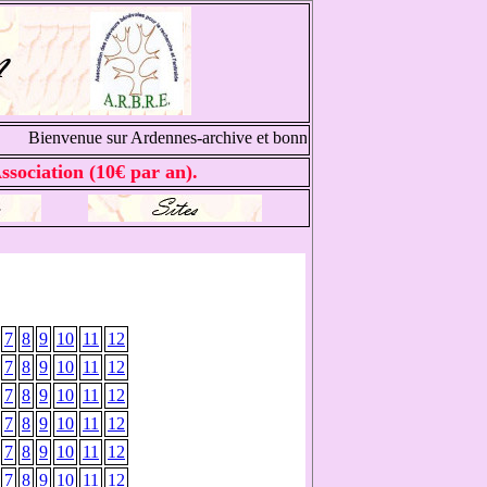
Bienvenue sur Ardennes-archive et bonnes recherches généalogiques
ssociation (10€ par an).
7
8
9
10
11
12
7
8
9
10
11
12
7
8
9
10
11
12
7
8
9
10
11
12
7
8
9
10
11
12
7
8
9
10
11
12